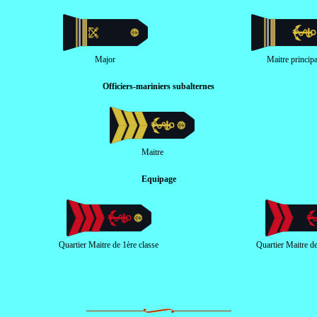
Major
Maitre principa
Officiers-mariniers subalternes
Maitre
Equipage
Quartier Maitre de 1ère classe
Quartier Maitre d