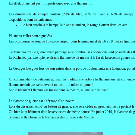
En effet, on ne fait pas n’importe quoi avec une flamme …
Les dimensions de chaque couleur (20% de bleu, 20% de blanc et 60% de rouge) doi
dispositions sont les suivantes :
-
le bleu attaché à la hampe, le blanc au milieu, le rouge flottant dans les airs.
Plusieurs tailles sont signalées.
Les plus courante sont de 15 cm de largeur pour le guindant et de 16 à 10 mètres (minimu
Certains navires de guerre ayant participé à de nombreuses opérations, ont possédé des 
Le Richelieu par exemple, avait une flamme de 52 mètres à la fin de la seconde guerre mo
Le Georges Leygues lors de son entrée dans le port de Toulon, suite à la libération, port
Un commandant de bâtiment qui suit les traditions et arbore la flamme lors de son entrée 
flamme ne doit pas se trouver à moins d’un mètre du pont !
Sur le bâtiment l flamme est hissée dans la mâture, au mât le plus haut.
La flamme de guerre est l’héritage d’un navire.
Lors du désarmement d’un bateau de guerre, elle sera cédée au prochain navire portant 
Ou bien à un bâtiment dont le service est de même nature. En juillet 2010, la flamme de 
reprend le flambeau de la formation des Officiers de Marine.