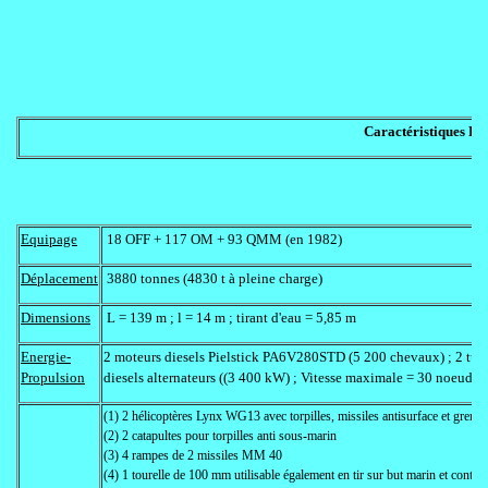
Caractéristiques Pri
Equipage
18 OFF + 117 OM + 93 QMM (en 1982)
Déplacement
3880 tonnes (4830 t à pleine charge)
Dimensions
L = 139 m ; l = 14 m ; tirant d'eau = 5,85 m
Energie-
2 moteurs diesels Pielstick PA6V280STD (5 200 chevaux) ; 2 tu
Propulsion
diesels alternateurs ((3 400 kW) ; Vitesse maximale = 30 noeuds
(1) 2 hélicoptères Lynx WG13 avec torpilles, missiles antisurface et grena
(2) 2 catapultes pour torpilles anti sous-marin
(3) 4 rampes de 2 missiles MM 40
(4) 1 tourelle de 100 mm utilisable également en tir sur but marin et contre l