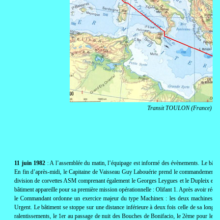
Transit TOULON (France) - 
11 juin 1982
: A l’assemblée du matin, l’équipage est informé des évènements. Le bâtimen
En fin d’après-midi, le Capitaine de Vaisseau Guy Labouérie prend le commandement du
division de corvettes ASM comprenant également le Georges Leygues et le Dupleix et les
bâtiment appareille pour sa première mission opérationnelle : Olifant 1. Après avoir récupé
le Commandant ordonne un exercice majeur du type Machinex : les deux machines en A
Urgent. Le bâtiment se stoppe sur une distance inférieure à deux fois celle de sa longue
ralentissements, le 1er au passage de nuit des Bouches de Bonifacio, le 2ème pour le ravi