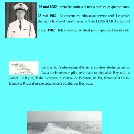
26 mai 1982
: première sortie à la mer à bord en ce qui me concerne
28 mai 1982
: La corvette est admise au service actif. Le préside
était alors le Vice-Amiral d’escadre Yves LENNHARDT, futur chef 
3 juin 1982
: 16h30, elle quitte Brest pour rejoindre l’escadre de la
Ce jour là, l'ambassadeur d'Israël à Londres abattu par un me
l'aviation israélienne pilonne le stade municipal de Beyrouth, arsen
Galilée. Le 6 juin, Tsahal s'empare du château de Beaufort, de Tyr, Natabiyé et Hasbaya. 
Khaldé le 9 juin d'où elle commence à bombarder Beyrouth.