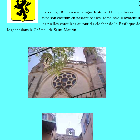
Le village Rians a une longue histoire. De la préhistoire 
avec son castrum en passant par les Romains qui avaient in
les ruelles enroulées autour du clocher de la Basilique
logeant dans le Château de Saint-Maurin.