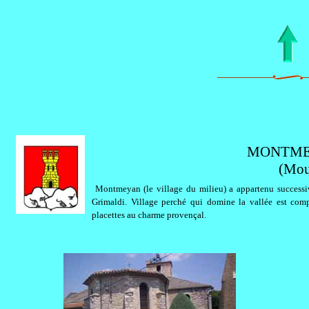
MONTMEYA
(Mou
Montmeyan (le village du milieu) a appartenu
success
Grimaldi. Village perché qui domine la vallée est comp
placettes au charme provençal.