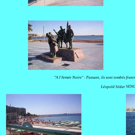
"A l'Armée Noire" : Passant, ils sont tombés
frate
Léopold Sédar
SEN