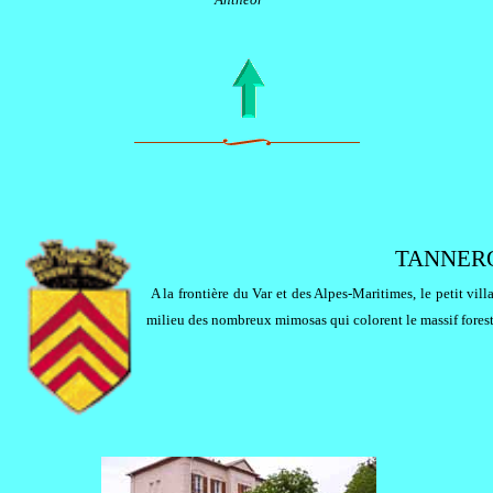
TANNERON
A la frontière du Var et des Alpes-Maritimes, le petit vi
milieu des nombreux mimosas qui colorent le massif forest