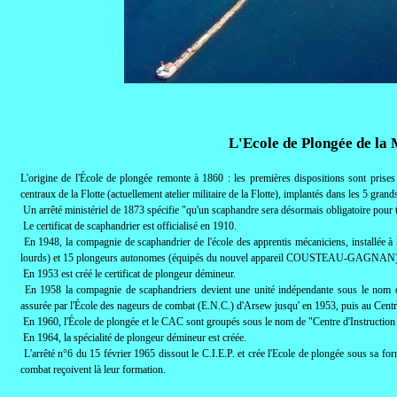
L'Ecole de Plongée de la
L'origine de l'École de plongée remonte à 1860 : les premières dispositions sont prises
centraux de la Flotte (actuellement atelier militaire de la Flotte), implantés dans les 5 grands
Un arrêté ministériel de 1873 spécifie "qu'un scaphandre sera désormais obligatoire pour to
Le certificat de scaphandrier est officialisé en 1910.
En 1948, la compagnie de scaphandrier de l'école des apprentis mécaniciens, installée 
lourds) et 15 plongeurs autonomes (équipés du nouvel appareil COUSTEAU-GAGNAN) 
En 1953 est créé le certificat de plongeur démineur.
En 1958 la compagnie de scaphandriers devient une unité indépendante sous le nom d'
assurée par l'École des nageurs de combat (E.N.C.) d'Arsew jusqu' en 1953, puis au Cent
En 1960, l'École de plongée et le CAC sont groupés sous le nom de "Centre d'Instruction et
En 1964, la spécialité de plongeur démineur est créée.
L'arrêté n°6 du 15 février 1965 dissout le C.I.E.P. et crée l'Ecole de plongée sous sa fo
combat reçoivent là leur formation.