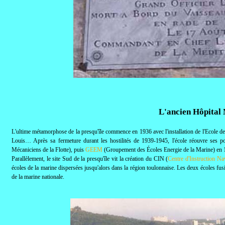
L'ancien Hôpital
L'ultime métamorphose de la presqu'île
commence en 1936 avec l'installation de l'Ecole d
Louis… Après sa fermeture durant les hostilités de 1939-1945, l'école réouvre ses po
Mécaniciens de la Flotte), puis
GEEM
(Groupement des Écoles Energie de la Marine) en 
Parallèlement, le site Sud de la presqu'île vit la création du CIN (
Centre d'Instruction Na
écoles de la marine dispersées jusqu'alors dans la région toulonnaise. Les deux écoles fu
de la marine nationale.