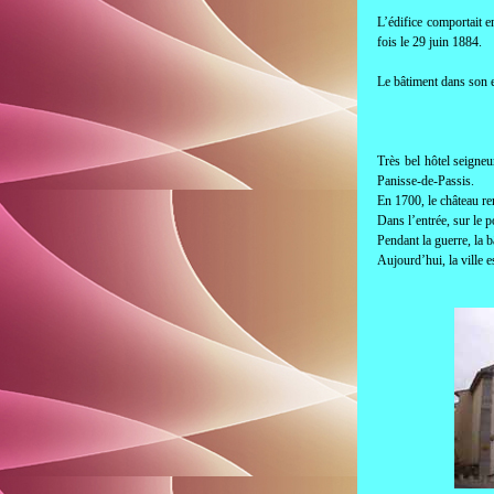
L’édifice comportait e
fois le 29 juin 1884.
Le bâtiment dans son e
Très bel hôtel seigne
Panisse-de-Passis.
En 1700, le château ren
Dans l’entrée, sur le 
Pendant la guerre, la 
Aujourd’hui, la ville es