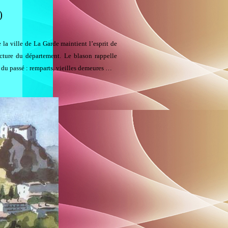
)
 la ville de La Garde maintient l’esprit de
ecture du département. Le blason rappelle
 du passé : remparts, vieilles demeures …