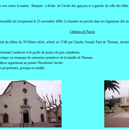
n son centre la mairie, flanquée à droite de l’école des garçons et à gauche de celle des filles
nsemble fut réceptionné le 25 novembre 1884. La lumière ne parvint dans les logements des ins
Château de Passis
urial du début du XVIIème siècle, acheté en 1748 par Charles Joseph Paul de Thomas, dernier
fermait l’auditoire et le greffe de justice de paix subalterne.
portique on remarque les armoiries primitives de la famille de Thomas.
bâtisse appartenait au peintre Dieudonné Jacobs.
t propriétaire, presque en totalité.