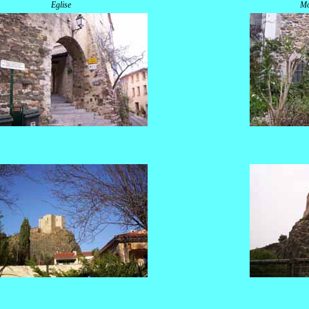
Eglise
Mo